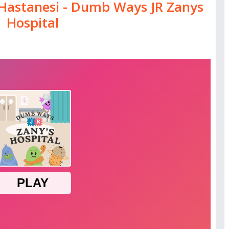
Hastanesi - Dumb Ways JR Zanys
Hospital