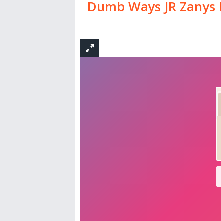
Dumb Ways JR Zanys 