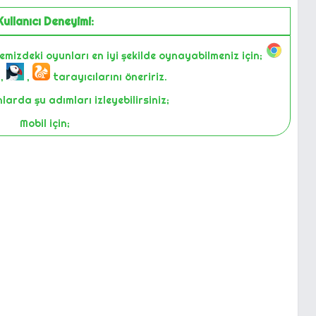
Kullanıcı Deneyimi:
temizdeki oyunları en iyi şekilde oynayabilmeniz için;
,
,
tarayıcılarını öneririz.
arda şu adımları izleyebilirsiniz;
Mobil için;
-Sayfayı yenilemek.
ın tuş kilidini kapatıp açmak.
cihazda oyunu oynamayı denemek.
top bilgisayarınızda oyunu Chrome üzerinden açıp
deneyiniz.
i bize iletişim yollarıyla bildiririz. Size en iyi deneyimi
 yapıyoruz. Gözden kaçırdıklarımız olabilir. Bunları siz
zın bildirmesi ile farkederek düzeltiyoruz.