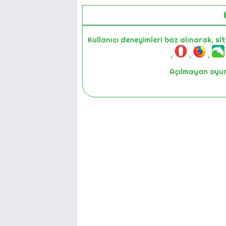
Kullanıcı deneyimleri baz alınarak, si
,
,
,
Açılmayan oyunl
1
2-Cihazınız
3-Farklı bir 
4-Son olarak Masaüstü veya Lap
5-Halen çalışmıyorsa lütfen oyunun ismin
sunmak için iyileştirme çalıştırması
değerli kullanıcılarımı