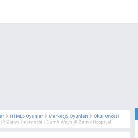
lar
HTML5 Oyunlar
MarketJS Oyunları
Okul Öncesi
JR Zanys Hastanesi - Dumb Ways JR Zanys Hospital