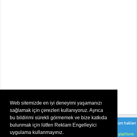
Web sitemizde en iyi deneyimi yaşamanızı
sağlamak için çerezleri kullanıyoruz. Ayrıca
bu bildirimi sürekli görmemek ve bize katkıda
Copyright ©
2026
Şeker Oyun - Her Yaşa Uygun Ücretsiz Oyunlar
. Tüm hakları
bulunmak için lütfen Reklam Engelleyici
saklıdır. |
Bir Serkan Çelik
sitesidir.
uygulama kullanmayınız.
HTML5 oyunlarımızı ücretsiz bir şekilde, işletim sistemi, tarayıcı ve platform