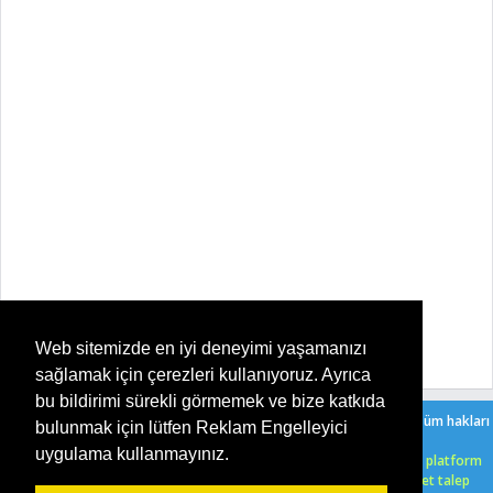
Web sitemizde en iyi deneyimi yaşamanızı
sağlamak için çerezleri kullanıyoruz. Ayrıca
bu bildirimi sürekli görmemek ve bize katkıda
Copyright ©
2026
Şeker Oyun - Her Yaşa Uygun Ücretsiz Oyunlar
. Tüm hakları
bulunmak için lütfen Reklam Engelleyici
saklıdır. |
Bir Serkan Çelik
sitesidir.
uygulama kullanmayınız.
HTML5 oyunlarımızı ücretsiz bir şekilde, işletim sistemi, tarayıcı ve platform
farketmeksizin, uyumlu olarak oynayabilirsiniz. Herhangi bir ücret talep