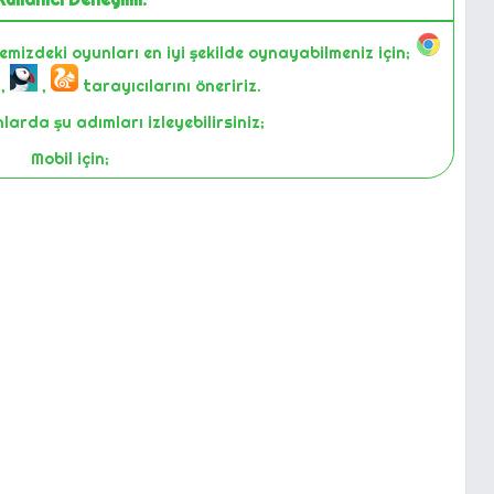
temizdeki oyunları en iyi şekilde oynayabilmeniz için;
,
,
tarayıcılarını öneririz.
arda şu adımları izleyebilirsiniz;
Mobil için;
-Sayfayı yenilemek.
ın tuş kilidini kapatıp açmak.
cihazda oyunu oynamayı denemek.
top bilgisayarınızda oyunu Chrome üzerinden açıp
deneyiniz.
i bize iletişim yollarıyla bildiririz. Size en iyi deneyimi
 yapıyoruz. Gözden kaçırdıklarımız olabilir. Bunları siz
zın bildirmesi ile farkederek düzeltiyoruz.