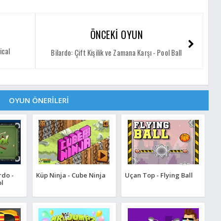
ÖNCEKİ OYUN
ical
Bilardo: Çift Kişilik ve Zamana Karşı - Pool Ball
OYUN ÖNERİLERİ
rdo -
Küp Ninja - Cube Ninja
Uçan Top - Flying Ball
ol