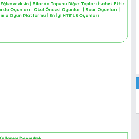
 Eğleneceksin | Bilardo Topunu Diğer Topları İsabet Ettir
lardo Oyunları | Okul Öncesi Oyunları | Spor Oyunları |
umlu Oyun Platformu | En İyi HTML5 Oyunları
Kullanıcı Deneyimi: