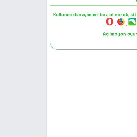
Kullanıcı deneyimleri baz alınarak, si
,
,
,
Açılmayan oyunl
1
2-Cihazınız
3-Farklı bir 
4-Son olarak Masaüstü veya Lap
5-Halen çalışmıyorsa lütfen oyunun ismin
sunmak için iyileştirme çalıştırması
değerli kullanıcılarımı