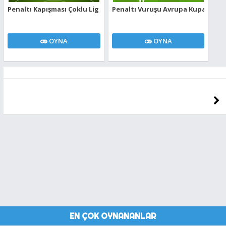
Penaltı Kapışması Çoklu Lig - Penalty Shootout Multi League
Penaltı Vuruşu Avrupa Kupası 201
OYNA
OYNA
EN ÇOK OYNANANLAR