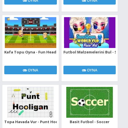
OYNA
OYNA
Kafa Topu Oyna - Fun Head Soccer
Futbol Malzemelerini Bul - Soccer
OYNA
OYNA
Topa Havada Vur - Punt Hooligan
Basit Futbol - Soccer