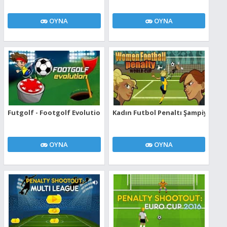
OYNA
OYNA
Futgolf - Footgolf Evolution
Kadın Futbol Penaltı Şampiyonas
OYNA
OYNA