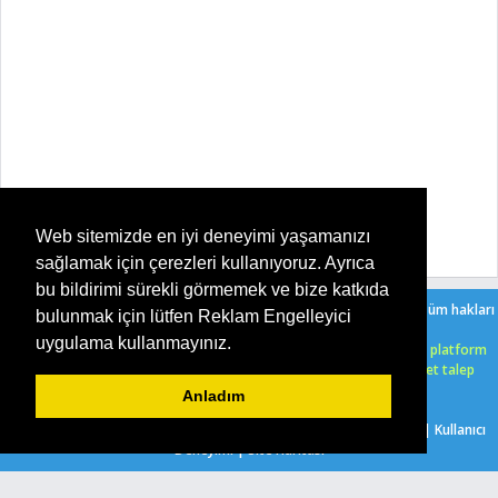
Web sitemizde en iyi deneyimi yaşamanızı
sağlamak için çerezleri kullanıyoruz. Ayrıca
bu bildirimi sürekli görmemek ve bize katkıda
Copyright ©
2026
Şeker Oyun - Her Yaşa Uygun Ücretsiz Oyunlar
. Tüm hakları
bulunmak için lütfen Reklam Engelleyici
saklıdır. |
Bir Serkan Çelik
sitesidir.
uygulama kullanmayınız.
HTML5 oyunlarımızı ücretsiz bir şekilde, işletim sistemi, tarayıcı ve platform
farketmeksizin, uyumlu olarak oynayabilirsiniz. Herhangi bir ücret talep
edilmemektedir.
Anladım
Biz Kimiz?
|
7/24 İletişim Hattı
|
Oyun Gönder
|
Gizlilik Politikası
|
Kullanıcı
Deneyimi
|
Site Haritası