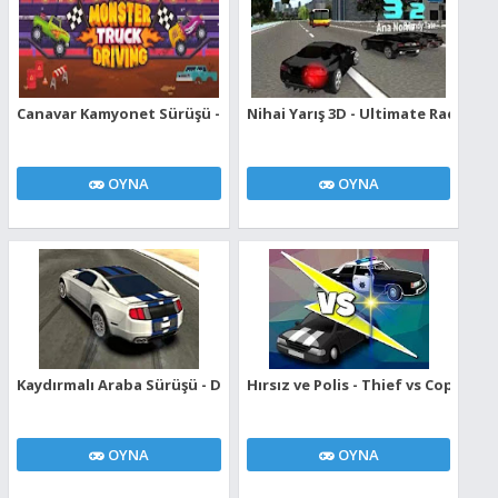
Canavar Kamyonet Sürüşü - Monster Truck Driving
Nihai Yarış 3D - Ultimate Racing 3
OYNA
OYNA
Kaydırmalı Araba Sürüşü - Drift Car Driving
Hırsız ve Polis - Thief vs Cops
OYNA
OYNA