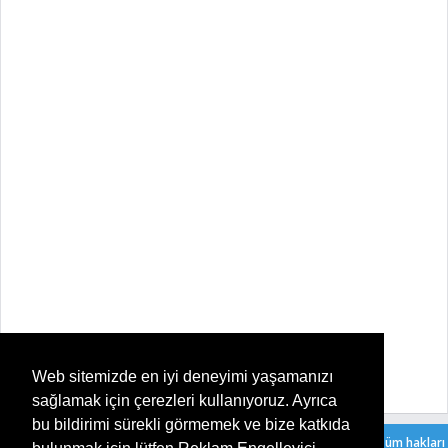
Web sitemizde en iyi deneyimi yaşamanızı
sağlamak için çerezleri kullanıyoruz. Ayrıca
bu bildirimi sürekli görmemek ve bize katkıda
Copyright ©
2026
Şeker Oyun - Her Yaşa Uygun Ücretsiz Oyunlar
. Tüm hakları