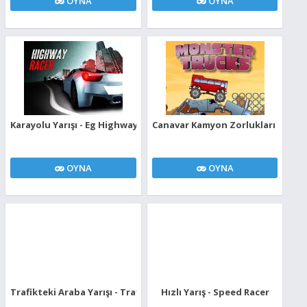
OYNA
OYNA
Karayolu Yarışı - Eg Highway Racer
Canavar Kamyon Zorlukları - Mon
OYNA
OYNA
Trafikteki Araba Yarışı - Traffic Car Racing
Hızlı Yarış - Speed Racer