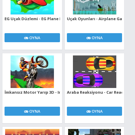
EG Uçak Düzlemi - EG Plane Evo
Uçak Oyunları - Airplane Games
OYNA
OYNA
İmkansız Motor Yarışı 3D - Impossible Bike Racing 3D
Araba Reaksiyonu - Car Reaction
OYNA
OYNA