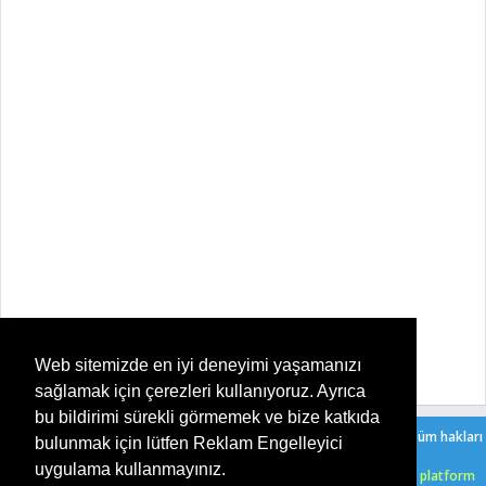
Web sitemizde en iyi deneyimi yaşamanızı
sağlamak için çerezleri kullanıyoruz. Ayrıca
bu bildirimi sürekli görmemek ve bize katkıda
Copyright ©
2026
Şeker Oyun - Her Yaşa Uygun Ücretsiz Oyunlar
. Tüm hakları
bulunmak için lütfen Reklam Engelleyici
saklıdır. |
Bir Serkan Çelik
sitesidir.
uygulama kullanmayınız.
HTML5 oyunlarımızı ücretsiz bir şekilde, işletim sistemi, tarayıcı ve platform