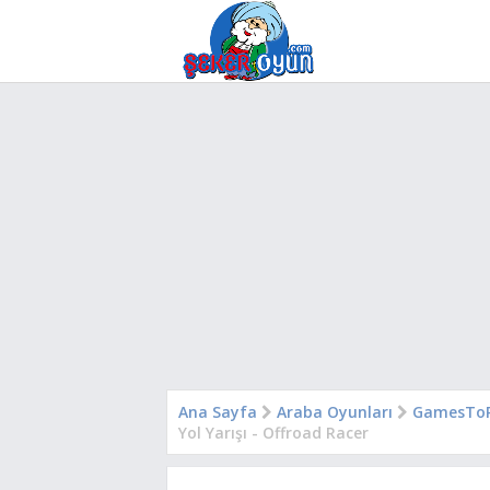
Ana Sayfa
Araba Oyunları
GamesToP
Yol Yarışı - Offroad Racer