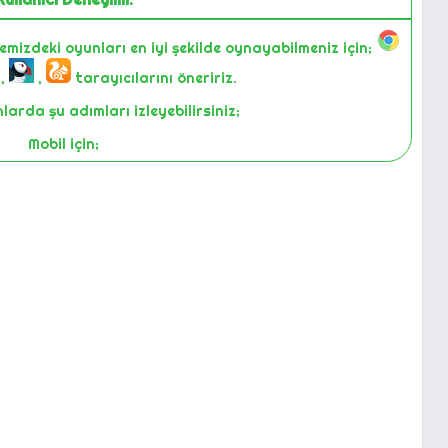
temizdeki oyunları en iyi şekilde oynayabilmeniz için;
,
,
tarayıcılarını öneririz.
arda şu adımları izleyebilirsiniz;
Mobil için;
-Sayfayı yenilemek.
ın tuş kilidini kapatıp açmak.
cihazda oyunu oynamayı denemek.
top bilgisayarınızda oyunu Chrome üzerinden açıp
deneyiniz.
i bize iletişim yollarıyla bildiririz. Size en iyi deneyimi
 yapıyoruz. Gözden kaçırdıklarımız olabilir. Bunları siz
zın bildirmesi ile farkederek düzeltiyoruz.