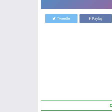
Tweetle
Paylaş
O