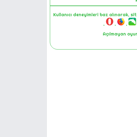
Kullanıcı deneyimleri baz alınarak, si
,
,
,
Açılmayan oyunl
1
2-Cihazınız
3-Farklı bir 
4-Son olarak Masaüstü veya Lap
5-Halen çalışmıyorsa lütfen oyunun ismin
sunmak için iyileştirme çalıştırması
değerli kullanıcılarımı