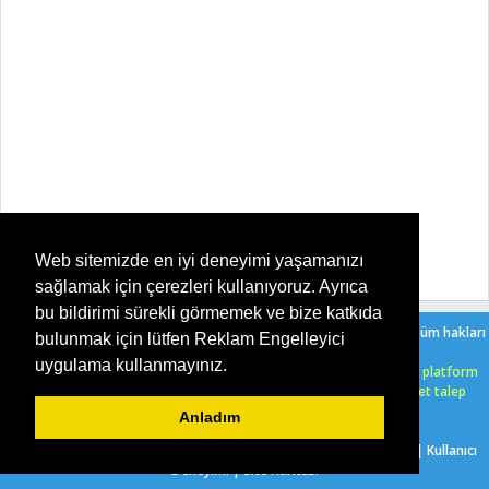
Web sitemizde en iyi deneyimi yaşamanızı
sağlamak için çerezleri kullanıyoruz. Ayrıca
bu bildirimi sürekli görmemek ve bize katkıda
Copyright ©
2026
Şeker Oyun - Her Yaşa Uygun Ücretsiz Oyunlar
. Tüm hakları
bulunmak için lütfen Reklam Engelleyici
saklıdır. |
Bir Serkan Çelik
sitesidir.
uygulama kullanmayınız.
HTML5 oyunlarımızı ücretsiz bir şekilde, işletim sistemi, tarayıcı ve platform
farketmeksizin, uyumlu olarak oynayabilirsiniz. Herhangi bir ücret talep
edilmemektedir.
Anladım
Biz Kimiz?
|
7/24 İletişim Hattı
|
Oyun Gönder
|
Gizlilik Politikası
|
Kullanıcı
Deneyimi
|
Site Haritası